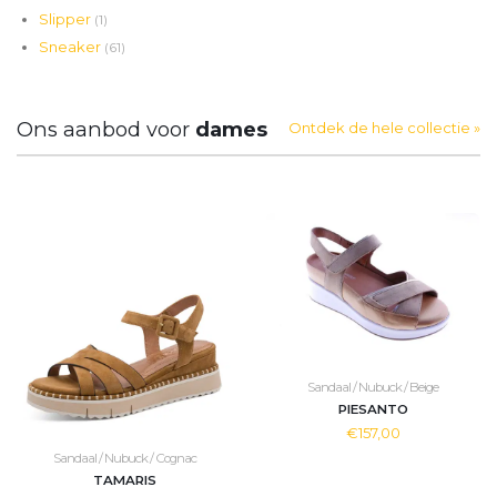
Slipper
(1)
Sneaker
(61)
Ons aanbod voor
dames
Ontdek de hele collectie »
Sandaal / Nubuck / Beige
PIESANTO
€157,00
Sandaal / Nubuck / Cognac
TAMARIS