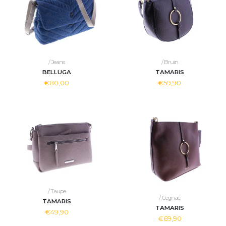
/ Jeans
/ Bruin
BELLUGA
TAMARIS
€80,00
€59,90
/ Taupe
/ Cognac
TAMARIS
TAMARIS
€49,90
€69,90