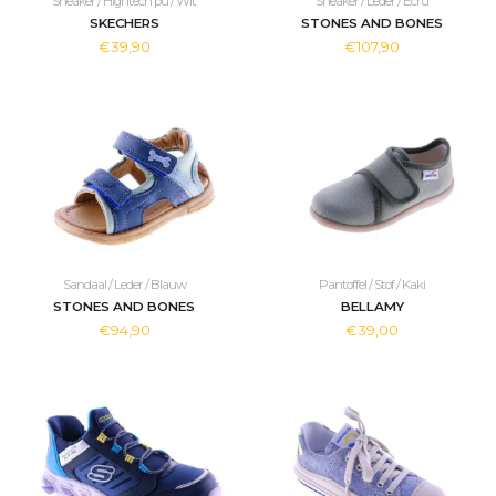
Sneaker / Hightech pu / Wit
Sneaker / Leder / Ecru
SKECHERS
STONES AND BONES
€39,90
€107,90
Sandaal / Leder / Blauw
Pantoffel / Stof / Kaki
STONES AND BONES
BELLAMY
€94,90
€39,00