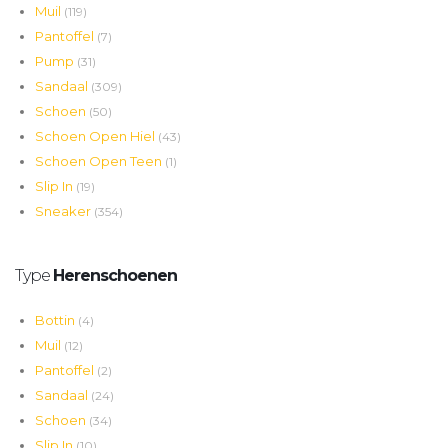
Muil
(119)
Pantoffel
(7)
Pump
(31)
Sandaal
(309)
Schoen
(50)
Schoen Open Hiel
(43)
Schoen Open Teen
(1)
Slip In
(19)
Sneaker
(354)
Type
Herenschoenen
Bottin
(4)
Muil
(12)
Pantoffel
(2)
Sandaal
(24)
Schoen
(34)
Slip In
(10)