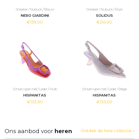
Sneaker / Nubuck / Blauw
Sneaker / Nubuck / Roze
NERO GIARDINI
SOLIDUS
€139,00
€214,90
Schoen open hiel / Leder / Multi
Schoen open hiel / Leder / Beige
HISPANITAS
HISPANITAS
€133,90
€135,00
Ons aanbod voor
heren
Ontdek de hele collectie »