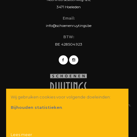
3471 Hoeleden
Email:
info@schoenenruytings.be
BTW:
BE 428.504.923
Wij gebruiken cookies voor volgende doeleinden:
© Copyright 2026 Schoenen Ruytings BVBA. Alle rechten voorbehouden.
Bijhouden statistieken
.
Webdesign
&
webshop ontwikkeling
door
Zenjoy in Leuven
·
Powered by
Nimbu
Wij garanderen u een veilige betaling:
Lees meer