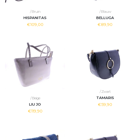
/ Bruin
/ Blauw
HISPANITAS
BELLUGA
€109,00
€89,90
/ Zwart
TAMARIS
/ Beige
€59,90
LIU JO
€119,90