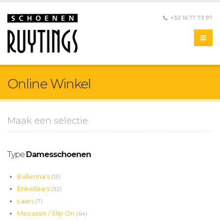
+32 16 77 73 97
Online Winkel
Maak een selectie
Type
Damesschoenen
Ballerina's
(13)
Enkellaars
(32)
Laars
(7)
Mocassin / Slip On
(64)