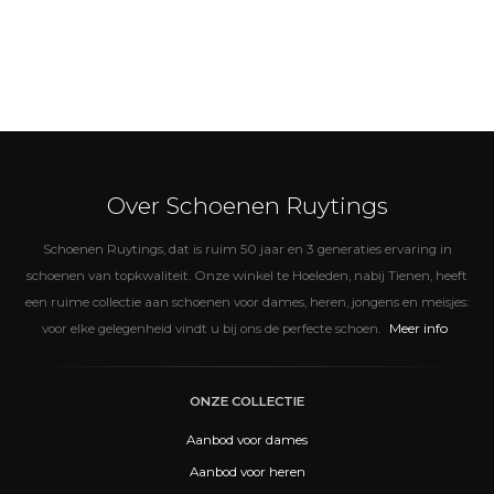
Over Schoenen Ruytings
Schoenen Ruytings, dat is ruim 50 jaar en 3 generaties ervaring in
schoenen van topkwaliteit. Onze winkel te Hoeleden, nabij Tienen, heeft
een ruime collectie aan schoenen voor dames, heren, jongens en meisjes:
Meer info
voor elke gelegenheid vindt u bij ons de perfecte schoen.
ONZE COLLECTIE
Aanbod voor dames
Aanbod voor heren