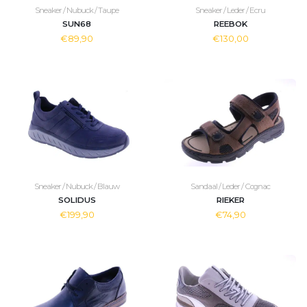
Sneaker / Nubuck / Taupe
Sneaker / Leder / Ecru
SUN68
REEBOK
€89,90
€130,00
Sneaker / Nubuck / Blauw
Sandaal / Leder / Cognac
SOLIDUS
RIEKER
€199,90
€74,90