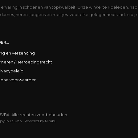
s ervaring in schoenen van topkwaliteit. Onze winkel te Hoeleden, nabi
dames, heren, jongens en meisjes: voor elke gelegenheid vindt u bij 
ER...
ing en verzending
rneren / Herroepingsrecht
rivacybeleid
ene voorwaarden
BVBA. Alle rechten voorbehouden.
joy in Leuven
·
Powered by Nimbu