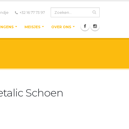
ndje
+32 16 77 73 97
ONGENS
MEISJES
OVER ONS
talic Schoen