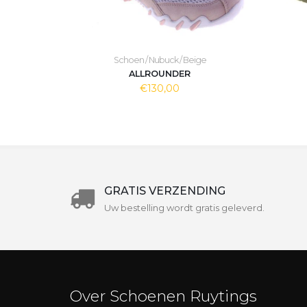
Schoen / Nubuck / Beige
ALLROUNDER
€130,00
GRATIS VERZENDING
Uw bestelling wordt gratis geleverd.
Over Schoenen Ruytings