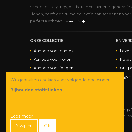
Schoenen Ruytings, dat is ruim 50 jaar en 3 generatie
Tienen, heeft een ruime collectie aan schoenen voor 
perfecte schoen.
Meer info
ONZE COLLECTIE
EN VERD
Aanbod voor dames
Lever
Aanbod voor heren
Retou
Aanbod voor jongens
Ons p
Aanbod voor meisjes
Algem
Wij gebruiken cookies voor volgende doeleinden:
Aanbod handtassen
Bijhouden statistieken
.
© Copyright 2026 Schoenen Ruytings 
Lees meer
Webdesign
&
webshop ontwikkeling
door
Zen
Afwijzen
OK