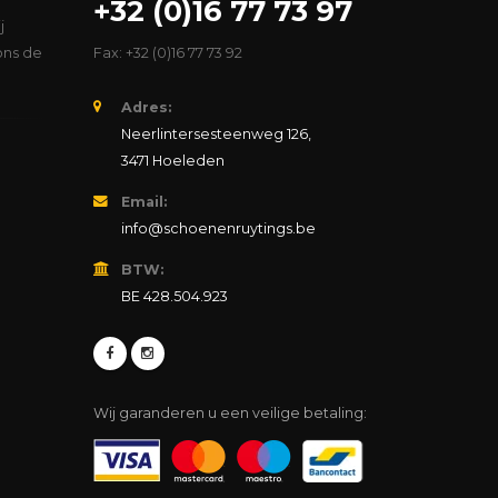
+32 (0)16 77 73 97
j
ons de
Fax: +32 (0)16 77 73 92
Adres:
Neerlintersesteenweg 126,
3471 Hoeleden
Email:
info@schoenenruytings.be
BTW:
BE 428.504.923
Wij garanderen u een veilige betaling: