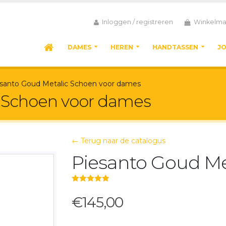
Inloggen / registreren
Winkelma
DAMES
HEREN
HANDTASSEN
J
santo Goud Metalic Schoen voor dames
c Schoen voor dames
← Terug naar de catalogus
Piesanto Goud Me
5.00
out of 5
€145,00