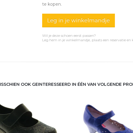
te kopen.
Leg in je winkelmandje
Wil je deze schoen eerst passen?
Leg hem in je winkelmandje, plaats een reservatie en
MISSCHIEN OOK GEINTERESSEERD IN ÉÉN VAN VOLGENDE PR