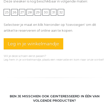
Deze sneaker is nog beschikbaar in volgende maten:
25
26
27
28
29
30
31
32
Selecteer je maat en klik hieronder op 'toevoegen' om dit
artikel te reserveren of online aan te kopen.
Leg in je winkelmandje
Wil je deze schoen eerst passen?
Leg hem in je winkelmandje, plaats een reservatie en kom naar onze winkel!
BEN JE MISSCHIEN OOK GEINTERESSEERD IN ÉÉN VAN
VOLGENDE PRODUCTEN?