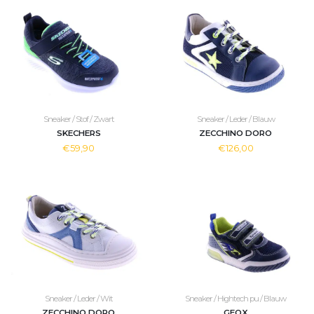
Sneaker / Stof / Zwart
Sneaker / Leder / Blauw
SKECHERS
ZECCHINO DORO
€59,90
€126,00
Sneaker / Leder / Wit
Sneaker / Hightech pu / Blauw
ZECCHINO DORO
GEOX