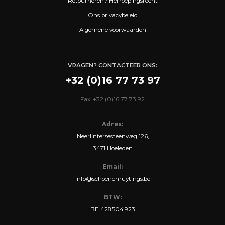
Retourneren / Herroepingsrecht
Ons privacybeleid
Algemene voorwaarden
VRAGEN? CONTACTEER ONS:
+32 (0)16 77 73 97
Fax: +32 (0)16 77 73 92
Adres:
Neerlintersesteenweg 126,
3471 Hoeleden
Email:
info@schoenenruytings.be
BTW:
BE 428.504.923