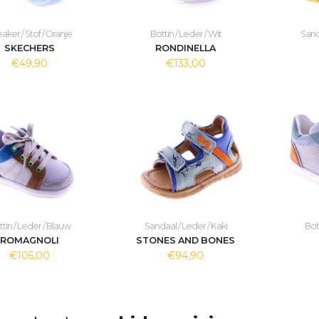
aker / Stof / Oranje
Bottin / Leder / Wit
Sanda
SKECHERS
RONDINELLA
€49,90
€133,00
tin / Leder / Blauw
Sandaal / Leder / Kaki
Bott
ROMAGNOLI
STONES AND BONES
€105,00
€94,90