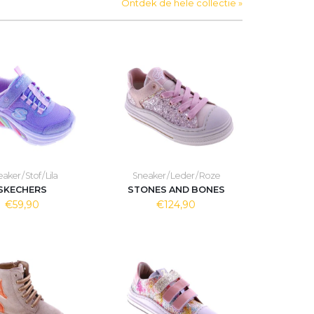
Ontdek de hele collectie »
aker / Stof / Lila
Sneaker / Leder / Roze
SKECHERS
STONES AND BONES
€59,90
€124,90