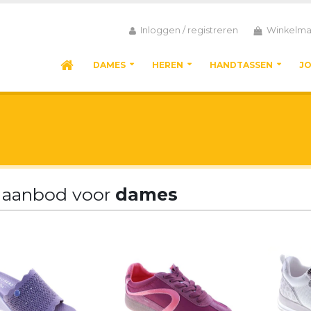
Inloggen / registreren
Winkelma
DAMES
HEREN
HANDTASSEN
J
 aanbod voor
dames