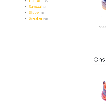
Pantoffel
(5)
Sandaal
(53)
Slipper
(1)
Sneaker
(61)
Snea
Ons