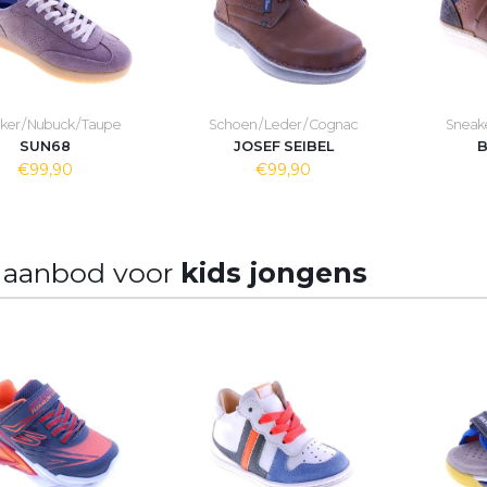
ker / Nubuck / Taupe
Schoen / Leder / Cognac
Sneake
SUN68
JOSEF SEIBEL
B
€99,90
€99,90
 aanbod voor
kids jongens