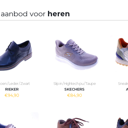
 aanbod voor
heren
oen / Leder / Zwart
Slip in / Hightech pu / Taupe
Sneake
RIEKER
SKECHERS
€94,90
€84,90