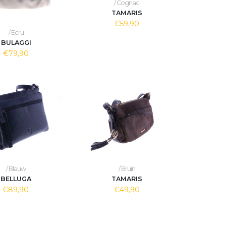
/ Cognac
TAMARIS
€59,90
/ Ecru
BULAGGI
€79,90
/ Blauw
/ Bruin
BELLUGA
TAMARIS
€89,90
€49,90