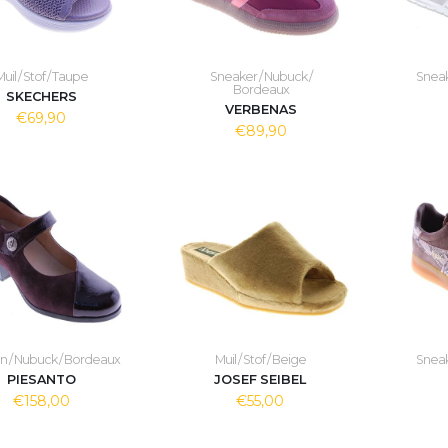
uil / Stof / Taupe
Sneaker / Nubuck /
Sneak
Bordeaux
SKECHERS
VERBENAS
€69,90
€89,90
 / Nubuck / Bordeaux
Muil / Stof / Beige
Sneak
PIESANTO
JOSEF SEIBEL
€158,00
€55,00