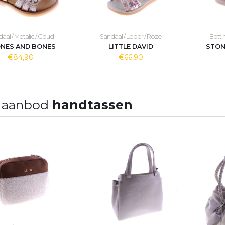
aal / Metalic / Goud
Sandaal / Leder / Roze
Botti
NES AND BONES
LITTLE DAVID
STON
€84,90
€66,90
 aanbod
handtassen