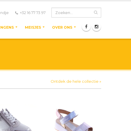
ndje
+32 16 77 73 97
ONGENS
MEISJES
OVER ONS
Ontdek de hele collectie »