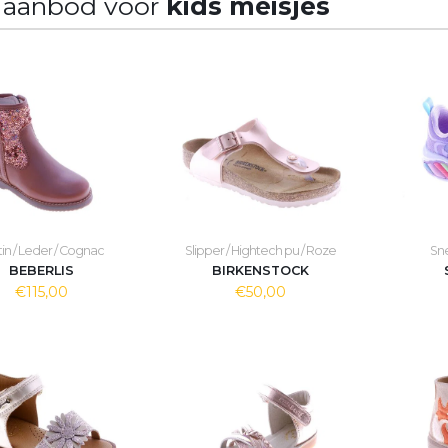
 aanbod voor
kids meisjes
tin / Leder / Cognac
Slipper / Hightech pu / Roze
Sne
BEBERLIS
BIRKENSTOCK
€115,00
€50,00