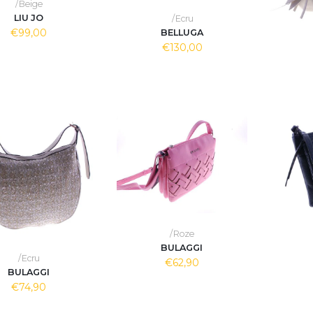
/ Beige
LIU JO
/ Ecru
€99,00
BELLUGA
€130,00
/ Roze
BULAGGI
/ Ecru
€62,90
BULAGGI
€74,90