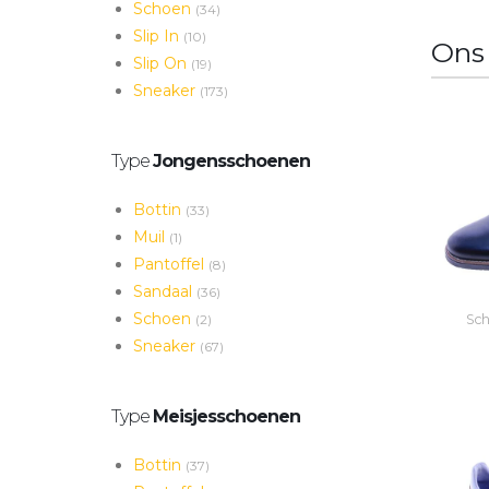
Schoen
(34)
Slip In
(10)
Ons
Slip On
(19)
Sneaker
(173)
Type
Jongensschoenen
Bottin
(33)
Muil
(1)
Pantoffel
(8)
Sandaal
(36)
Schoen
(2)
Sch
Sneaker
(67)
Type
Meisjesschoenen
Bottin
(37)