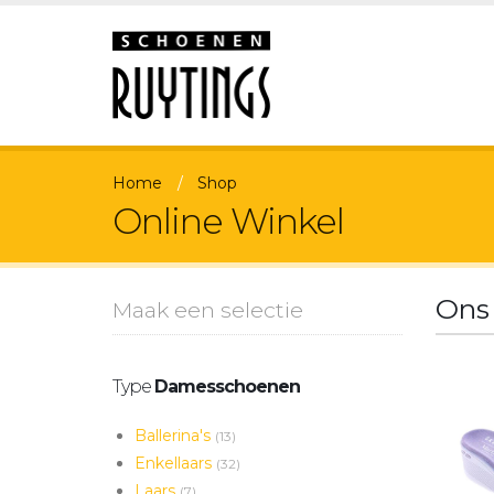
Home
Shop
Online Winkel
Ons
Maak een selectie
Type
Damesschoenen
Ballerina's
(13)
Enkellaars
(32)
Laars
(7)