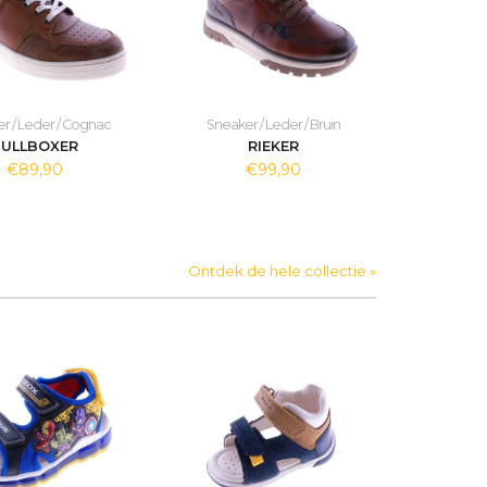
r / Leder / Cognac
Sneaker / Leder / Bruin
ULLBOXER
RIEKER
€89,90
€99,90
Ontdek de hele collectie »