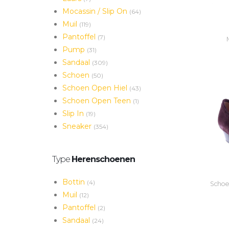
Mocassin / Slip On
(64)
Muil
(119)
Pantoffel
(7)
M
Pump
(31)
Sandaal
(309)
Schoen
(50)
Schoen Open Hiel
(43)
Schoen Open Teen
(1)
Slip In
(19)
Sneaker
(354)
Type
Herenschoenen
Bottin
(4)
Schoen
Muil
(12)
Pantoffel
(2)
Sandaal
(24)